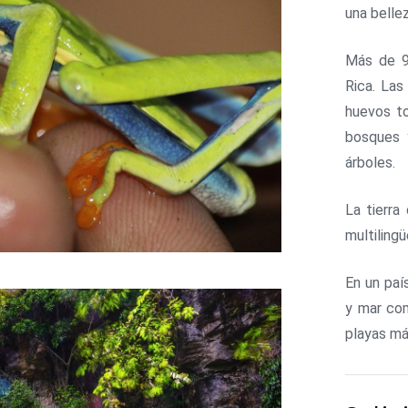
una bellez
Más de 9
Rica. Las
huevos to
bosques 
árboles.
La tierra
multiling
En un paí
y mar co
playas má