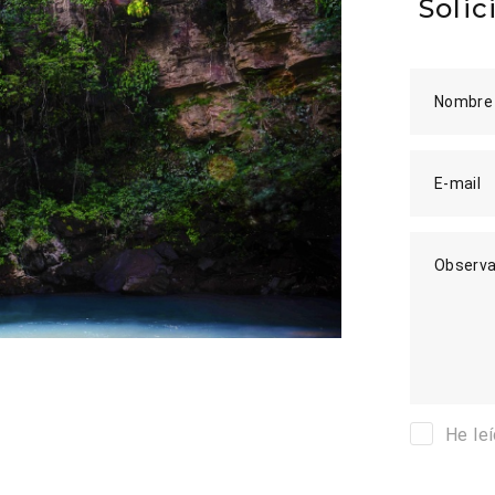
Solic
Nombre
E-mail
Observa
He le