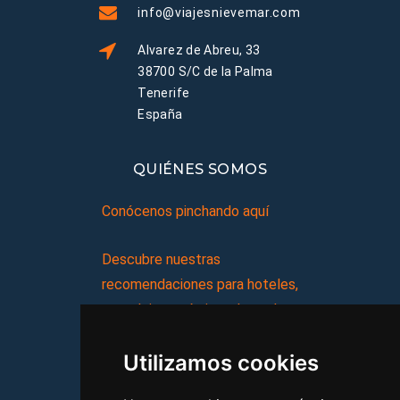
info@viajesnievemar.com
Alvarez de Abreu, 33
38700 S/C de la Palma
Tenerife
España
QUIÉNES SOMOS
Conócenos pinchando aquí
Descubre nuestras
recomendaciones para hoteles,
complejos turísticos, hostales,
vacaciones, paquetes de
Utilizamos cookies
viajes, y mucho más!