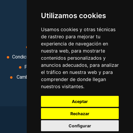
vacaciones, paquetes de
Utilizamos cookies
viajes, y mucho más!
Usamos cookies y otras técnicas
MI AGENCIA
de rastreo para mejorar tu
experiencia de navegación en
Aviso legal
Condiciones de uso
nuestra web, para mostrarte
Condiciones Generales
Ley de Viajes Combinados
contenidos personalizados y
anuncios adecuados, para analizar
Política de privacidad
Uso de cookies
el tráfico en nuestra web y para
Cambiar preferencias de cookies
Area privada
comprender de donde llegan
nuestros visitantes.
Contacto
Aceptar
Rechazar
©
2026
. Todos los derechos reservados
.
Configurar