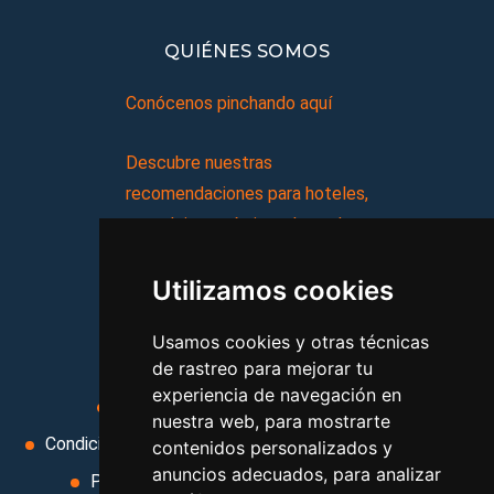
QUIÉNES SOMOS
Conócenos pinchando aquí
Descubre nuestras
recomendaciones para hoteles,
complejos turísticos, hostales,
vacaciones, paquetes de
Utilizamos cookies
viajes, y mucho más!
Usamos cookies y otras técnicas
MI AGENCIA
de rastreo para mejorar tu
experiencia de navegación en
Aviso legal
Condiciones de uso
nuestra web, para mostrarte
Condiciones Generales
Ley de Viajes Combinados
contenidos personalizados y
anuncios adecuados, para analizar
Política de privacidad
Uso de cookies