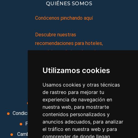
QUIÉNES SOMOS
Conócenos pinchando aquí
Descubre nuestras
recomendaciones para hoteles,
complejos turísticos, hostales,
vacaciones, paquetes de
Utilizamos cookies
viajes, y mucho más!
Usamos cookies y otras técnicas
MI AGENCIA
de rastreo para mejorar tu
experiencia de navegación en
Aviso legal
Condiciones de uso
nuestra web, para mostrarte
Condiciones Generales
Ley de Viajes Combinados
contenidos personalizados y
anuncios adecuados, para analizar
Política de privacidad
Uso de cookies
el tráfico en nuestra web y para
Cambiar preferencias de cookies
Area privada
comprender de donde llegan