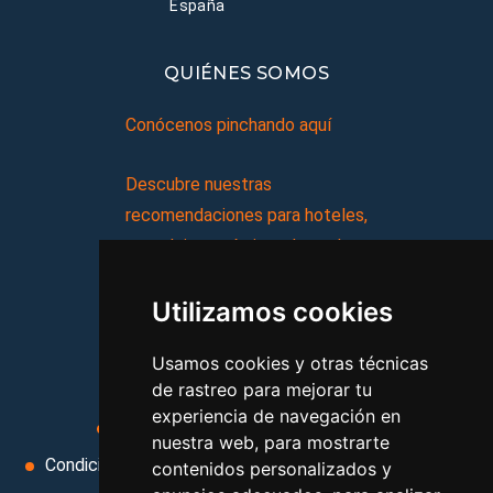
España
QUIÉNES SOMOS
Conócenos pinchando aquí
Descubre nuestras
recomendaciones para hoteles,
complejos turísticos, hostales,
vacaciones, paquetes de
Utilizamos cookies
viajes, y mucho más!
Usamos cookies y otras técnicas
MI AGENCIA
de rastreo para mejorar tu
experiencia de navegación en
Aviso legal
Condiciones de uso
nuestra web, para mostrarte
Condiciones Generales
Ley de Viajes Combinados
contenidos personalizados y