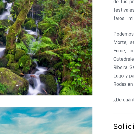
de tus pr
festivale
faros… mil
Podemos 
Morte, s
Eume, co
Catedrale
Ribeira S
Lugo y pa
Rodas en l
¿De cuán
Solic