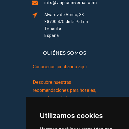
info@viajesnievemar.com
Alvarez de Abreu, 33
38700 S/C de la Palma
Tenerife
España
QUIÉNES SOMOS
Conócenos pinchando aquí
Descubre nuestras
recomendaciones para hoteles,
complejos turísticos, hostales,
vacaciones, paquetes de
Utilizamos cookies
viajes, y mucho más!