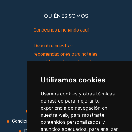
QUIÉNES SOMOS
Conócenos pinchando aquí
Descubre nuestras
recomendaciones para hoteles,
complejos turísticos, hostales,
vacaciones, paquetes de
Utilizamos cookies
viajes, y mucho más!
Usamos cookies y otras técnicas
MI AGENCIA
de rastreo para mejorar tu
experiencia de navegación en
Aviso legal
Condiciones de uso
nuestra web, para mostrarte
Condiciones Generales
Ley de Viajes Combinados
contenidos personalizados y
anuncios adecuados, para analizar
Política de privacidad
Uso de cookies